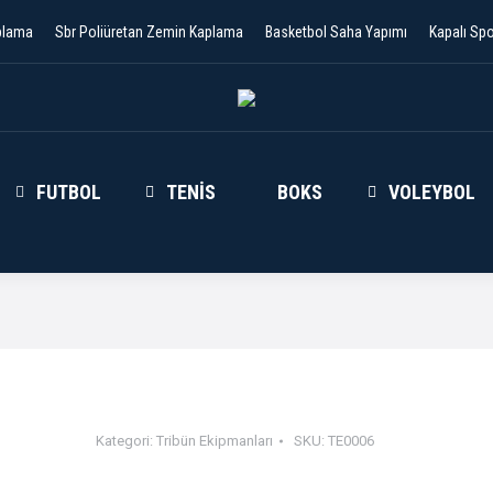
plama
Sbr Poliüretan Zemin Kaplama
Basketbol Saha Yapımı
Kapalı Sp
FUTBOL
TENIS
BOKS
VOLEYBOL
Kategori:
Tribün Ekipmanları
SKU:
TE0006