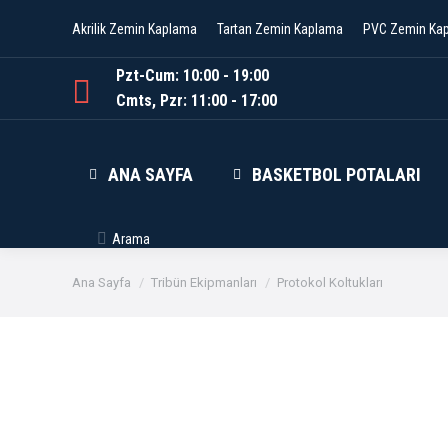
Akrilik Zemin Kaplama
Tartan Zemin Kaplama
PVC Zemin Ka
Pzt-Cum: 10:00 - 19:00
Cmts, Pzr: 11:00 - 17:00
ANA SAYFA
BASKETBOL POTALARI
Arama
Aratmak:
Buradasınız:
Ana Sayfa
Tribün Ekipmanları
Protokol Koltukları