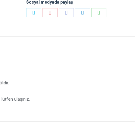
Sosyal medyada paylaş
Payı
Payı
Payı
Payı
Payı
Heyecan
Pinterest
Facebook
LinkedIn
WhatsApp
lidir.
n lütfen ulaşınız.