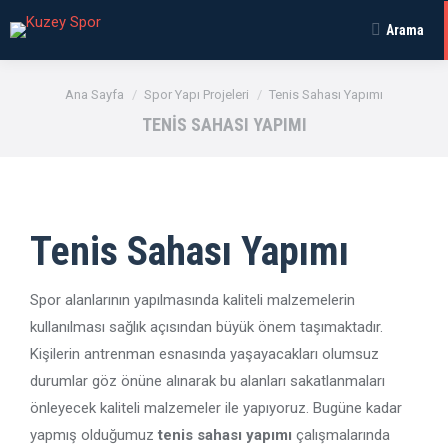
Arama
Aratmak:
Buradasınız:
Ana Sayfa
Spor Yapı Projeleri
Tenis Sahası Yapımı
TENIS SAHASI YAPIMI
Tenis Sahası Yapımı
Spor alanlarının yapılmasında kaliteli malzemelerin
kullanılması sağlık açısından büyük önem taşımaktadır.
Kişilerin antrenman esnasında yaşayacakları olumsuz
durumlar göz önüne alınarak bu alanları sakatlanmaları
önleyecek kaliteli malzemeler ile yapıyoruz. Bugüne kadar
yapmış olduğumuz
tenis sahası
yapımı
çalışmalarında