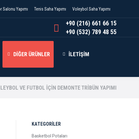
or Salonu Yapımı
Tenis Saha Yapımı
Voleybol Saha Yapımı
+90 (216) 661 66 15
+90 (532) 789 48 55
DIĞER ÜRÜNLER
İLETIŞIM
OLEYBOL VE FUTBOL İÇIN DEMONTE TRIBÜN YAPIMI
KATEGORİLER
Basketbol Potaları