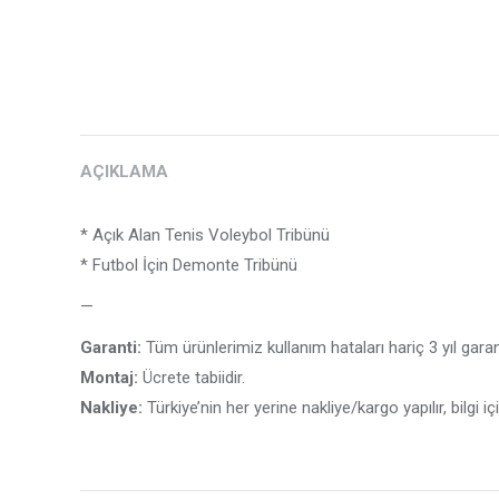
AÇIKLAMA
* Açık Alan Tenis Voleybol Tribünü
* Futbol İçin Demonte Tribünü
—
Garanti:
Tüm ürünlerimiz kullanım hataları hariç 3 yıl garanti
Montaj:
Ücrete tabiidir.
Nakliye:
Türkiye’nin her yerine nakliye/kargo yapılır, bilgi iç