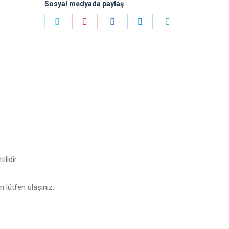
Sosyal medyada paylaş
Payı
Payı
Payı
Payı
Payı
Heyecan
Pinterest
Facebook
LinkedIn
WhatsApp
lidir.
in lütfen ulaşınız.