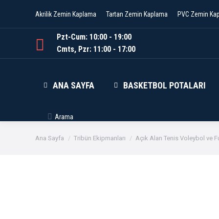
Akrilik Zemin Kaplama
Tartan Zemin Kaplama
PVC Zemin Ka
Pzt-Cum: 10:00 - 19:00
Cmts, Pzr: 11:00 - 17:00
ANA SAYFA
BASKETBOL POTALARI
Arama
Aratmak:
Buradasınız:
Ana Sayfa
Tribün Ekipmanları
Açık Alan Tenis Voleybol ve F