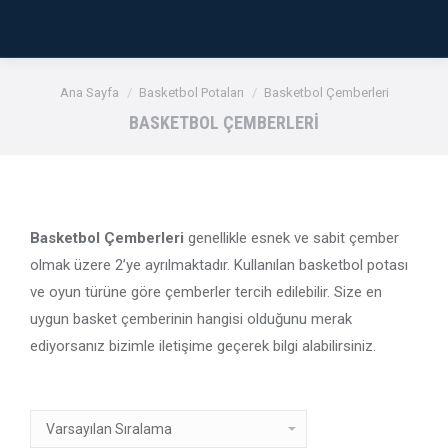
Buradasınız:
Ana Sayfa
Basketbol Potaları
Basketbol Çemberleri
BASKETBOL ÇEMBERLERI
Basketbol Çemberleri
genellikle esnek ve sabit çember
olmak üzere 2’ye ayrılmaktadır. Kullanılan basketbol potası
ve oyun türüne göre çemberler tercih edilebilir. Size en
uygun basket çemberinin hangisi olduğunu merak
ediyorsanız bizimle iletişime geçerek bilgi alabilirsiniz.