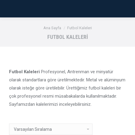
Buradasınız:
Ana Sayfa
Futbol Kaleleri
FUTBOL KALELERI
Futbol Kaleleri
Profesyonel, Antrenman ve minyatür
olarak standartlara göre üretilmektedir. Metal ve alüminyum
olarak isteğe göre üretilebilir. Ürettiğimiz futbol kaleleri bir
çok profesyonel resmi müsabakalarda kullanılmaktadır.
Sayfamızdan kalelerimizi inceleyebilirsiniz.