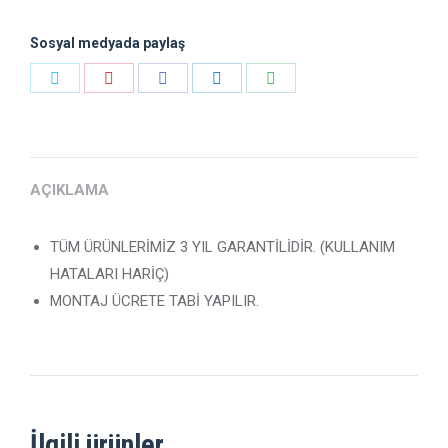
Sosyal medyada paylaş
Payı
Payı
Payı
Payı
Payı
Heyecan
Pinterest
Facebook
LinkedIn
WhatsApp
AÇIKLAMA
TÜM ÜRÜNLERİMİZ 3 YIL GARANTİLİDİR. (KULLANIM
HATALARI HARİÇ)
MONTAJ ÜCRETE TABİ YAPILIR.
İlgili ürünler