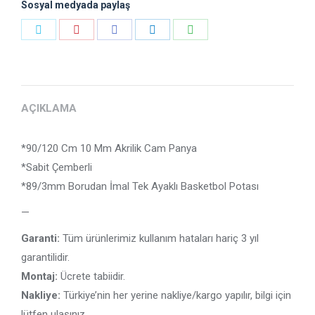
Sosyal medyada paylaş
Payı
Payı
Payı
Payı
Payı
Heyecan
Pinterest
Facebook
LinkedIn
WhatsApp
AÇIKLAMA
*90/120 Cm 10 Mm Akrilik Cam Panya
*Sabit Çemberli
*89/3mm Borudan İmal Tek Ayaklı Basketbol Potası
—
Garanti:
Tüm ürünlerimiz kullanım hataları hariç 3 yıl
garantilidir.
Montaj:
Ücrete tabiidir.
Nakliye:
Türkiye’nin her yerine nakliye/kargo yapılır, bilgi için
lütfen ulaşınız.