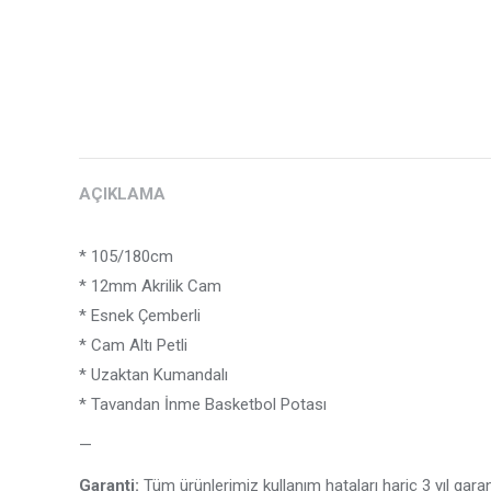
AÇIKLAMA
* 105/180cm
* 12mm Akrilik Cam
* Esnek Çemberli
* Cam Altı Petli
* Uzaktan Kumandalı
* Tavandan İnme Basketbol Potası
—
Garanti:
Tüm ürünlerimiz kullanım hataları hariç 3 yıl garanti