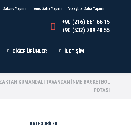
or Salonu Yapımı
Tenis Saha Yapımı
Voleybol Saha Yapımı
+90 (216) 661 66 15
+90 (532) 789 48 55
DIĞER ÜRÜNLER
İLETIŞIM
UZAKTAN KUMANDALI TAVANDAN İNME BASKETBOL
POTASI
KATEGORİLER