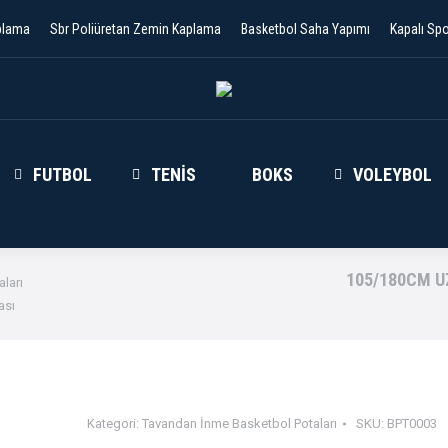
plama
Sbr Poliüretan Zemin Kaplama
Basketbol Saha Yapımı
Kapalı Sp
FUTBOL
TENIS
BOKS
VOLEYBOL
105/180CM 
ları
ası
Kategori:
Tavandan İnme Basketbol Potaları
SKU:
BPT0003