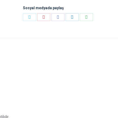
Sosyal medyada paylaş
Payı
Payı
Payı
Payı
Payı
Heyecan
Pinterest
Facebook
LinkedIn
WhatsApp
lidir.