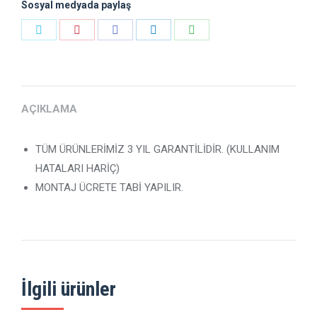
Sosyal medyada paylaş
Payı
Payı
Payı
Payı
Payı
Heyecan
Pinterest
Facebook
LinkedIn
WhatsApp
AÇIKLAMA
TÜM ÜRÜNLERİMİZ 3 YIL GARANTİLİDİR. (KULLANIM
HATALARI HARİÇ)
MONTAJ ÜCRETE TABİ YAPILIR.
İlgili ürünler