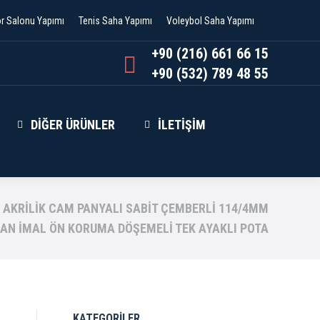
or Salonu Yapımı
Tenis Saha Yapımı
Voleybol Saha Yapımı
+90 (216) 661 66 15
+90 (532) 789 48 55
DIĞER ÜRÜNLER
İLETIŞIM
AKRILIK CAM PANYALI SABIT ÇEMBERLI 114/4MM
AN İMAL ÖN KORUMA DÖŞEMELI TEK AYAKLI POTA
KATEGORİLER