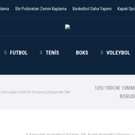
plama
Sbr Poliüretan Zemin Kaplama
Basketbol Saha Yapımı
Kapalı Sp
FUTBOL
TENIS
BOKS
VOLEYBOL
105/180CM 10MM 
m Borudan İmal Ön Koruma Döşemeli Tek
BORUD
Kategoriler:
Basketbol Potaları
,
Tek Ayaklı Basketbol Potaları