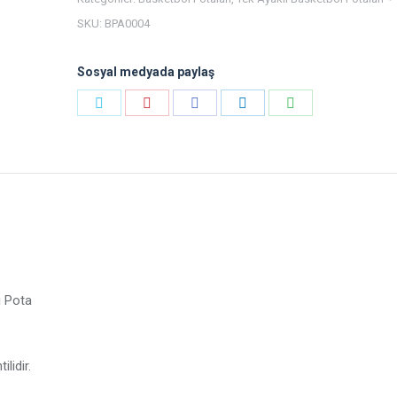
SKU:
BPA0004
Sosyal medyada paylaş
Payı
Payı
Payı
Payı
Payı
Heyecan
Pinterest
Facebook
LinkedIn
WhatsApp
 Pota
lidir.